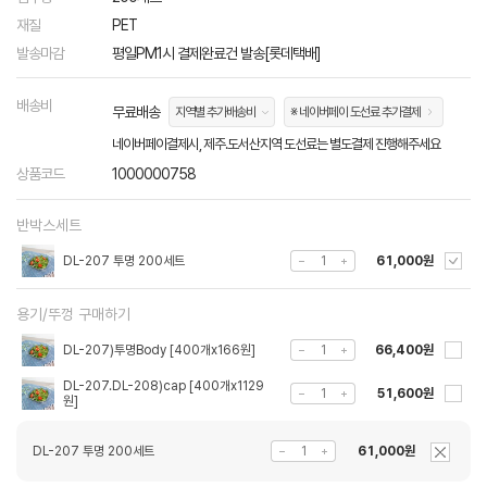
재질
PET
발송마감
평일PM1시 결제완료건 발송[롯데택배]
배송비
무료배송
지역별 추가배송비
※ 네이버페이 도선료 추가결제
네이버페이결제시, 제주.도서산지역 도선료는 별도결제 진행해주세요
상품코드
1000000758
반박스세트
DL-207 투명 200세트
61,000원
용기/뚜껑 구매하기
DL-207)투명Body [400개x166원]
66,400원
DL-207.DL-208)cap [400개x1129
51,600원
원]
DL-207 투명 200세트
61,000원