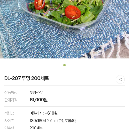
DL-207 투명 200세트
상품특징
투명색상
61,000원
판매가격
적립금
마일리지 :
+610원
사이즈
180x180xh27mm(뚜껑포함40)
입수량
200세트