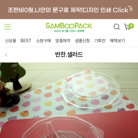
0
신상품
BEST
소량구매
맞춤제작
샘플신청
기획전
혜택보기
반찬.샐러드