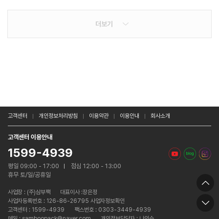
더보기
고객센터
개인정보처리방침
이용약관
이용안내
회사소개
고객센터 이용안내
1599-4939
평일 09:00 - 17:00
점심 12:00 - 13:00
휴무 토/일/공휴일
사업장 :
(주)삼부팩
대표이사 :장은정
사업자등록번호 : 126-86-26795 사업자정보확인
고객센터 : 1599-4939
팩스번호 : 0303-3449-4939
메일 : samboopack@naver.com
개인정보담당자 : 나인수