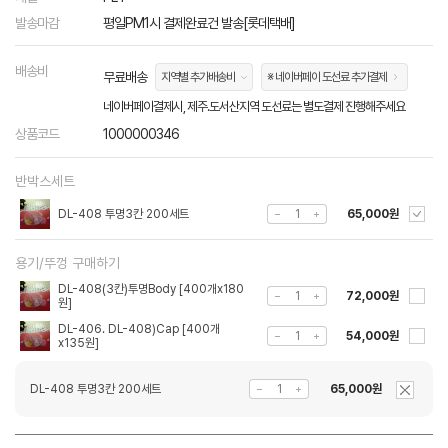
발송마감
평일PM1시 결제완료건 발송[롯데택배]
배송비
무료배송
지역별 추가배송비
※ 네이버페이 도선료 추가결제
네이버페이결제시, 제주.도서산지역 도선료는 별도결제 진행해주세요
상품코드
1000000346
반박스세트
DL-408 투명3칸 200세트
65,000원
용기/뚜껑 구매하기
DL-408(3칸)투명Body [400개x180
72,000원
원]
DL-406. DL-408)Cap [400개
54,000원
x135원]
DL-408 투명3칸 200세트
65,000원