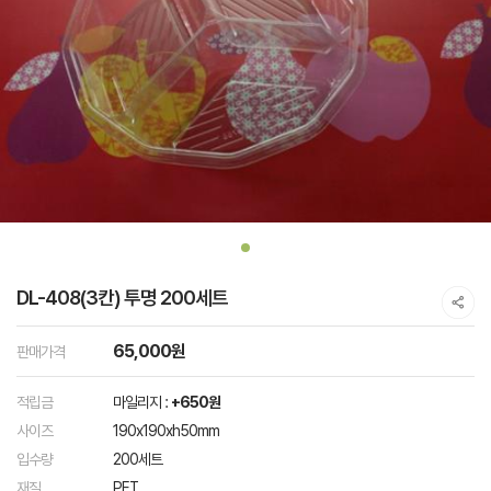
DL-408(3칸) 투명 200세트
65,000원
판매가격
적립금
마일리지 :
+650원
사이즈
190x190xh50mm
입수량
200세트
재질
PET