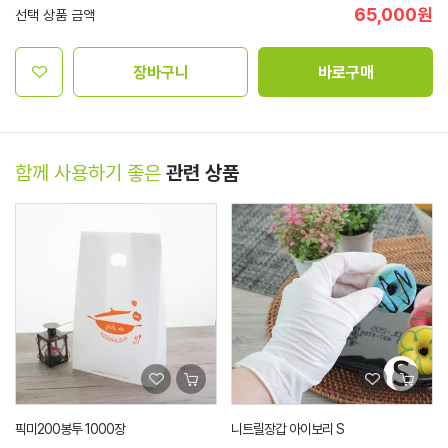
65,000
원
선택 상품 금액
장바구니
바로구매
함께 사용하기 좋은
관련 상품
픽미200봉투 1000장
니트릴장갑 아이보리 S