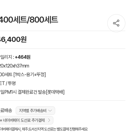
 400세트/800세트
46,400원
일리지 :
+464원
20x120xh37mm
00세트 [1박스-용기+뚜껑]
ET / 투명
일PM1시 결제완료건 발송[롯데택배]
무료배송
지역별 추가배송비
※ 네이버페이 도선료 추가결제
이버페이결제시, 제주.도서산지역 도선료는 별도결제 진행해주세요