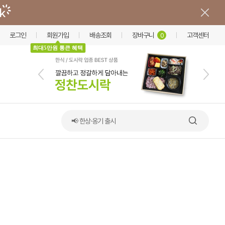
로그인
회원가입
배송조회
장바구니
고객센터
0
최대5만원 통큰 혜택
📢 한상·옹기 출시