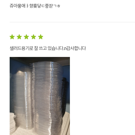
쥬아욯애ㅑ향횾댷ㄷ죻쟏ㄱㅎ
샐러드용기로 잘 쓰고 있습니다.n감사합니다