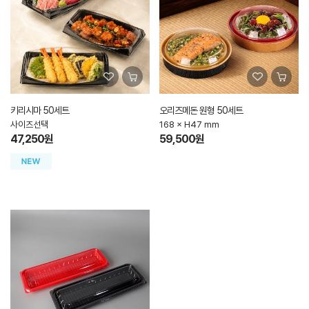
키리시마 50세트
오리즈메돈 원형 50세트
사이즈선택
168 × H47 mm
47,250원
59,500원