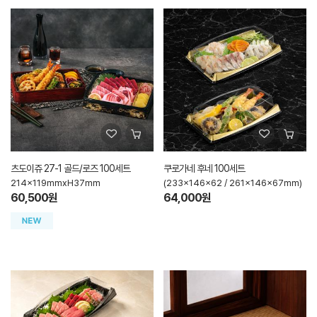
츠도이쥬 27-1 골드/로즈 100세트
쿠로가네 후네 100세트
214x119mmxH37mm
(233x146x62 / 261x146x67mm)
60,500원
64,000원