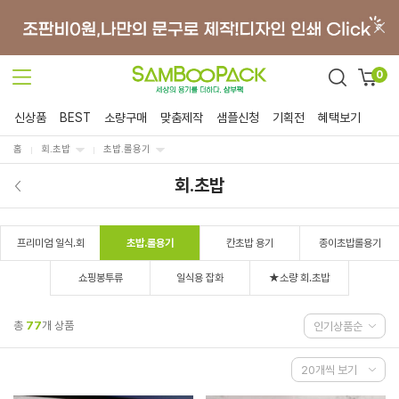
0
신상품
BEST
소량구매
맞춤제작
샘플신청
기획전
혜택보기
홈
회.초밥
초밥.롤용기
회.초밥
프리미엄 일식.회
초밥.롤용기
칸초밥 용기
종이초밥롤용기
쇼핑봉투류
일식용 잡화
★소량 회.초밥
총
77
개 상품