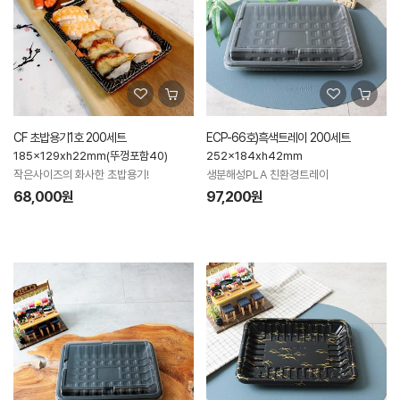
CF 초밥용기1호 200세트
ECP-66호)흑색트레이 200세트
185x129xh22mm(뚜껑포함40)
252x184xh42mm
작은사이즈의 화사한 초밥용기!
생분해성PLA 친환경트레이
68,000원
97,200원