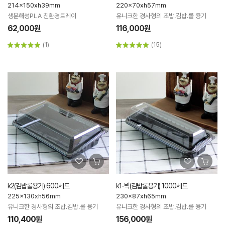
214x150xh39mm
220x70xh57mm
생분해성PLA 친환경트레이
유니크한 경사형의 초밥.김밥.롤 용기
62,000원
116,000원
(1)
(15)
k2(김밥롤용기) 600세트
k1-빅(김밥롤용기) 1000세트
225x130xh56mm
230x87xh65mm
유니크한 경사형의 초밥.김밥.롤 용기
유니크한 경사형의 초밥.김밥.롤 용기
110,400원
156,000원