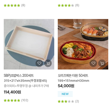
(8)
(6)
SBP)초밥박스 200세트
오리즈메돈 타원 50세트
315x217xh35mm(뚜껑포함45)
199x151mmxH30mm
54,000원
종이외피+투명뚜껑 @ 내피추가구매
114,400원
(102)
(2)