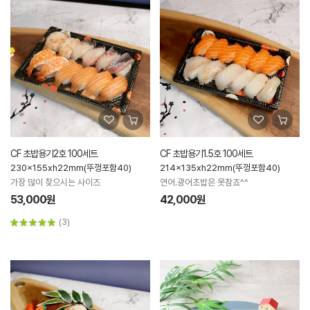
CF 초밥용기2호 100세트
CF 초밥용기1.5호 100세트
230x155xh22mm(뚜껑포함40)
214x135xh22mm(뚜껑포함40)
가장 많이 찾으시는 사이즈
연어.광어초밥은 못참죠^^
53,000원
42,000원
(3)