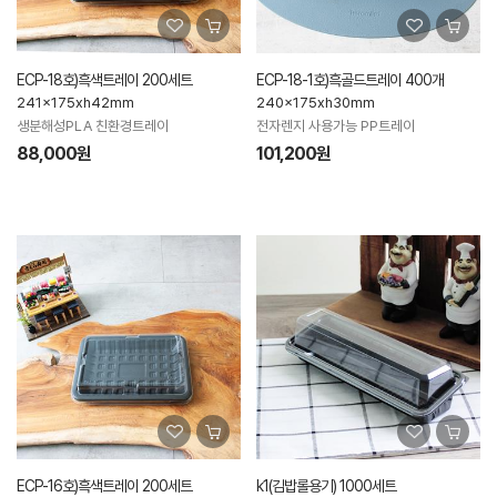
ECP-18호)흑색트레이 200세트
ECP-18-1호)흑골드트레이 400개
241x175xh42mm
240x175xh30mm
생분해성PLA 친환경트레이
전자렌지 사용가능 PP트레이
88,000원
101,200원
ECP-16호)흑색트레이 200세트
k1(김밥롤용기) 1000세트