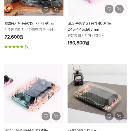
초밥용기 단풍문양의 7가지사이즈
S03 분홍꽃 pla용기 400세트
245x145xh65mm
산뜻한 이미지로 다양한 제품 구성
연분홍 화사함이 샤랄라~
72,600원
160,800원
(5)
S04 주황꽃 pla용기 300세트
E-초밥8호 100세트