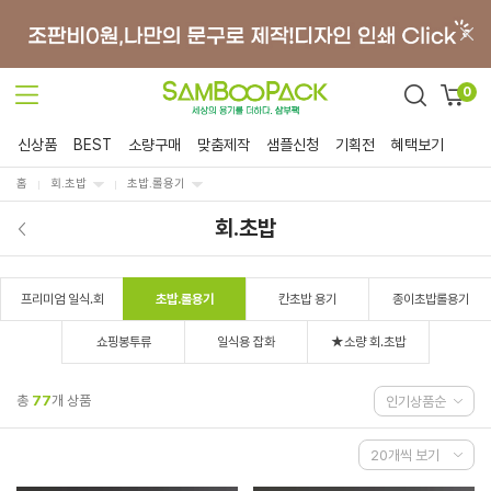
0
신상품
BEST
소량구매
맞춤제작
샘플신청
기획전
혜택보기
홈
회.초밥
초밥.롤용기
회.초밥
프리미엄 일식.회
초밥.롤용기
칸초밥 용기
종이초밥롤용기
쇼핑봉투류
일식용 잡화
★소량 회.초밥
총
77
개 상품