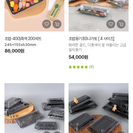
초밥-400)흑색 200세트
초밥용기 BS나가토 [ 4 사이즈]
245x155xh30mm
화려한 골드, 다홍색이 잘 어울리는 고급
일식용기
86,000원
54,000원
(6)