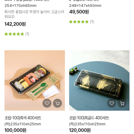
254x170xh65mm
248x147xh50mm
49,500원
화사한 꽃접시로 뚜껑이 높아서 고급스러
워요:D
(1)
142,200원
(1)
초밥-100)흑색 400세트
초밥-100)흑골드 400세트
(하)235x110xh25mm
(하)235x110xh25mm
100,000원
120,000원