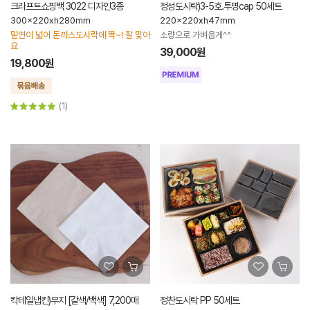
크라프트쇼핑백 3022 디자인3종
정성도시락)3-5호.투명cap 50세트
300x220xh280mm
220x220xh47mm
밑면이 넓어 돈까스도시락에 똭~! 잘 맞아
소량으로 가벼웁게^^
요
39,000원
19,800원
(1)
칵테일냅킨)무지 [갈색/백색] 7,200매
정찬도시락 PP 50세트