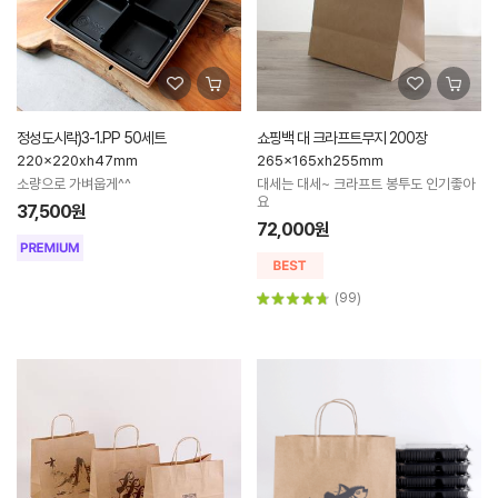
정성도시락)3-1.PP 50세트
쇼핑백 대 크라프트무지 200장
220x220xh47mm
265x165xh255mm
소량으로 가벼웁게^^
대세는 대세~ 크라프트 봉투도 인기좋아
요
37,500원
72,000원
(99)