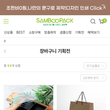
0
신상품
BEST
소량구매
맞춤제작
샘플신청
기획전
혜택보기
홈
장바구니 기획전
총
33
개 상품