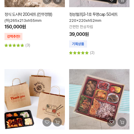
정식 도시락 200세트 (칸뚜껑형)
정성펄프)3-1호 투명cap 50세트
(하)265x213xh55mm
220x220xh52mm
150,000원
간편한 한상차림
39,000원
(3)
(2)