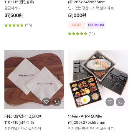
110x115(접힌상태)
(하)265x245xh55mm
깔끔하게!~
인기있는 정찬 도시락 실속 세트!
37,500원
51,000원
(56)
(14)
HND 냅킨갈색 10,000매
명품도시락 PP 50세트
110x115(접힌상태)
(하)290x275xh55mm
친환경냅킨으로 깔끔하게
인기있는 명품 도시락 실속 세트!