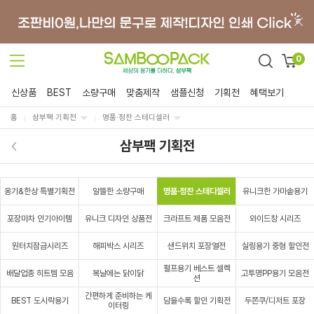
0
신상품
BEST
소량구매
맞춤제작
샘플신청
기획전
혜택보기
홈
삼부팩 기획전
명품·정찬 스테디셀러
삼부팩 기획전
옹기&한상 특별기획전
알뜰한 소량구매
명품·정찬 스테디셀러
유니크한 가마솥용기
포장마차 인기아이템
유니크 디자인 상품전
크라프트 제품 모음전
와이드창 시리즈
원터치잠금시리즈
해피박스 시리즈
샌드위치 포장열전
실링용기 중형 할인전
펄프용기 베스트 셀렉
배달업종 히트템 모음
복날에는 닭이닭
고투명PP용기 모음전
션
간편하게 준비하는 케
BEST 도시락용기
담을수록 할인 기획전
두쫀쿠/디저트 포장
이터링