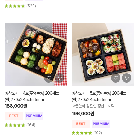
(529)
정찬도시락 4호(투명뚜껑) 200세트
정찬도시락 5호(종이뚜껑) 200세트
(하)270x245xh55mm
(하)270x245xh55mm
188,000원
고급한식 정갈한 정찬도시락
196,000원
(164)
(102)