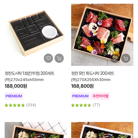
정찬도시락 1호(칸뚜껑) 200세트
정찬 9칸 회도시락 200세트
(하)270x245xh55mm
(하)270X255Xh30mm
188,000원
168,800원
(334)
(77)