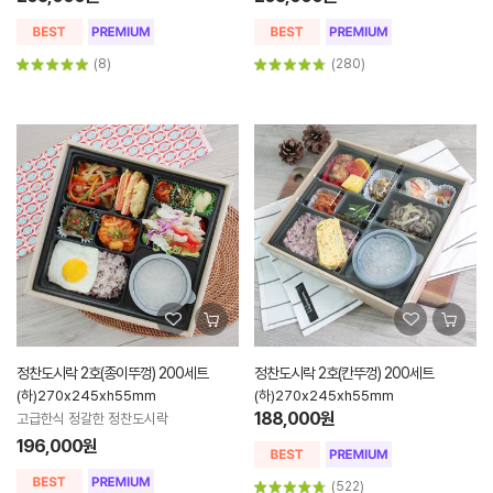
(8)
(280)
정찬도시락 2호(종이뚜껑) 200세트
정찬도시락 2호(칸뚜껑) 200세트
(하)270x245xh55mm
(하)270x245xh55mm
188,000원
고급한식 정갈한 정찬도시락
196,000원
(522)