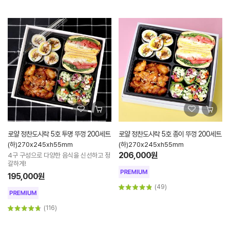
로얄 정찬도시락 5호 투명 뚜껑 200세트
로얄 정찬도시락 5호 종이 뚜껑 200세트
(하)270x245xh55mm
(하)270x245xh55mm
206,000원
4구 구성으로 다양한 음식을 신선하고 정
갈하게!
195,000원
(49)
(116)