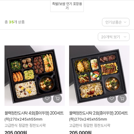
족발/보쌈 인기 포장용
기
총
35
개 상품
블랙정찬도시락 4호(종이뚜껑) 200세트
블랙정찬도시락 2호(종이뚜껑) 200세트
(하)270x245xh55mm
(하)270x245xh55mm
고급한식 정갈한 정찬도시락
고급한식 정갈한 정찬도시락
205,000원
205,000원