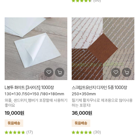
(66)
L봉투 화이트 [3사이즈] 1000장
스크립트유산지 디자인 5종 1000장
130x130 /150x150 /180x180mm
250x350mm
와플, 샌드위치,햄버거 포장할때 사용하기
필기체 활자무늬로 제과용으로 많이사용
좋아요
하는 포장지!
19,000원
36,000원
(17)
(30)