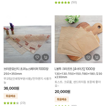
(50)
브라운유산지 초코뉴스페이퍼 1000장
L봉투 크라프트 [4사이즈] 1000장
250x350mm
130x130 /150x150 /180x180 /230
x230mm
무코팅(인쇄뒷부분사용)/전자렌지 사용가
토스트. 크로플, 샌드위치등 포장에 좋아
능
요~
36,000원
20,000원
(23)