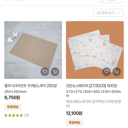
줄무늬크라프트 무코팅노루지 250장
모던뉴스페이퍼 [27/30/33] 500장
250x350mm
270x270 /300x300 /330x300m
m
6,750원
에코코팅노루지의 감각적인 디자인포장
지!
12,100원
(3)