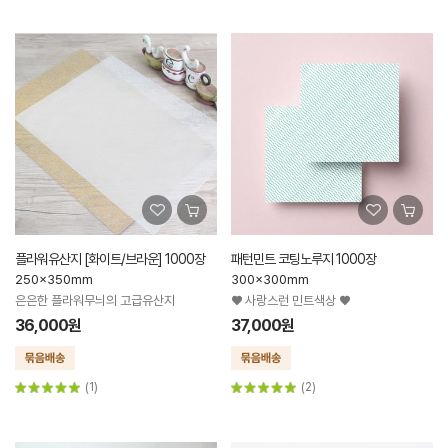
플라워유산지 [화이트/브라운] 1000장
패턴민트 코팅노루지 1000장
250x350mm
300x300mm
은은한 플라워무늬의 고급유산지
♥ 사랑스런 민트색상 ♥
36,000원
37,000원
(1)
(2)