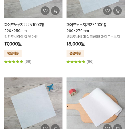
화이트노루지2225 1000장
화이트노루지2627 1000장
220x250mm
260x270mm
정찬도시락에 잘 맞아요
명품도시락에 찰떡궁합! 화이트노루지
17,000원
18,000원
(69)
(66)