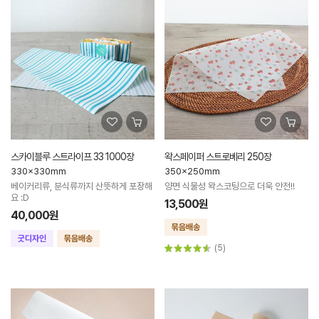
스카이블루 스트라이프 33 1000장
왁스페이퍼 스트로베리 250장
330x330mm
350x250mm
베이커리류, 분식류까지 산뜻하게 포장해
양면 식물성 왁스코팅으로 더욱 안전!!
요 :D
13,500원
40,000원
(5)