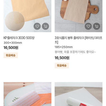
KP줄레자크 3030 500장
3호식품지 봉투 줄레자크 [화이트/크라프
트]
300x300mm
185x250mm
16,500원
붕어빵, 와플 포장하기에도 좋아요~
16,500원