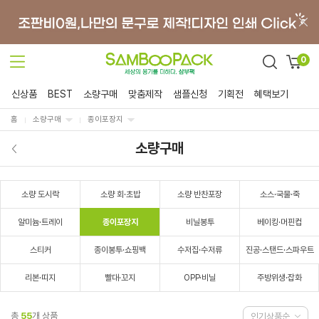
0
신상품
BEST
소량구매
맞춤제작
샘플신청
기획전
혜택보기
홈
소량구매
종이포장지
소량구매
소량 도시락
소량 회·초밥
소량 반찬포장
소스·국물·죽
알미늄·트레이
종이포장지
비닐봉투
베이킹·머핀컵
스티커
종이봉투·쇼핑백
수저집·수저류
진공·스탠드·스파우트
리본·띠지
빨대·꼬지
OPP·비닐
주방위생·잡화
총
55
개 상품