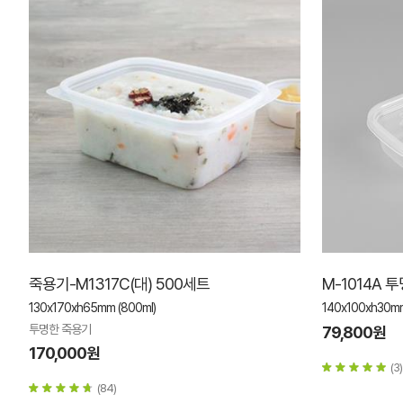
죽용기-M1317C(대) 500세트
M-1014A 
130x170xh65mm (800ml)
140x100xh30mm
투명한 죽용기
79,800원
170,000원
(3)
(84)