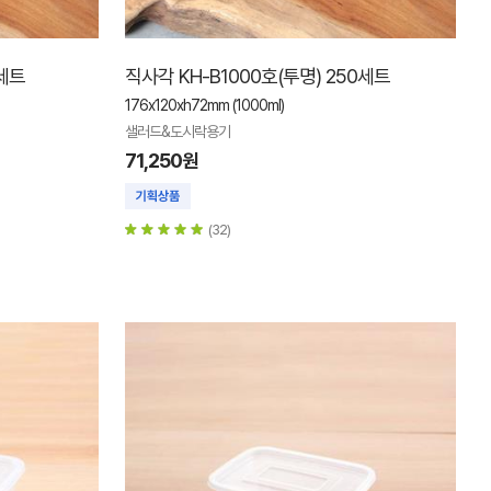
0세트
직사각 KH-B1000호(투명) 250세트
176x120xh72mm (1000ml)
샐러드&도시락용기
71,250원
(32)