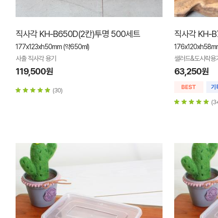
직사각 KH-B650D(2칸)투명 500세트
직사각 KH-B
177x123xh50mm (약650ml)
176x120xh58mm
사출 직사각 용기
샐러드&도시락용
119,500원
63,250원
(30)
(3