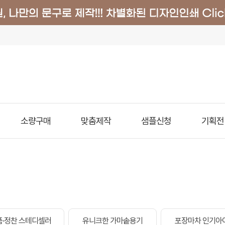
소량구매
맞춤제작
샘플신청
기획전
품·정찬 스테디셀러
유니크한 가마솥용기
포장마차 인기아