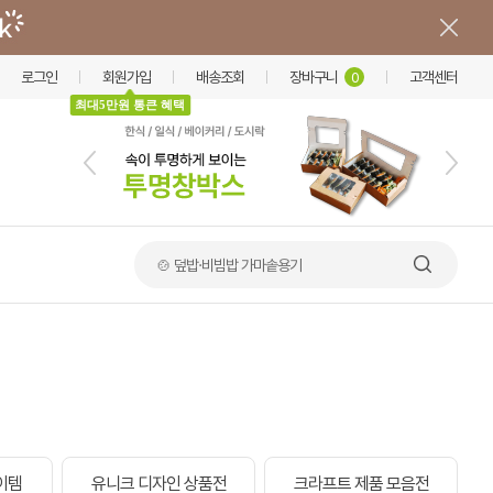
로그인
회원가입
배송조회
장바구니
고객센터
0
최대5만원 통큰 혜택
🍲 덮밥·비빔밥 가마솥용기
이템
유니크 디자인 상품전
크라프트 제품 모음전