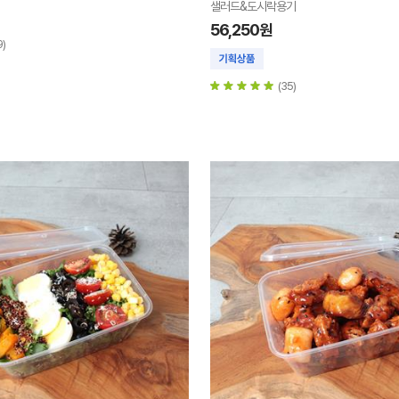
샐러드&도시락용기
56,250원
9)
(35)