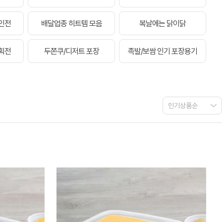
인전
배달업종 히트템 모음
복날에는 닭이닭
획전
두쫀쿠/디저트 포장
족발/보쌈 인기 포장용기