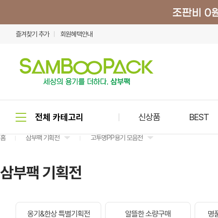
즐겨찾기 추가
회원혜택안내
신상품
BEST
홈
삼부팩 기획전
고투명PP용기 모음전
삼부팩 기획전
옹기&한상 특별기획전
알뜰한 소량구매
명