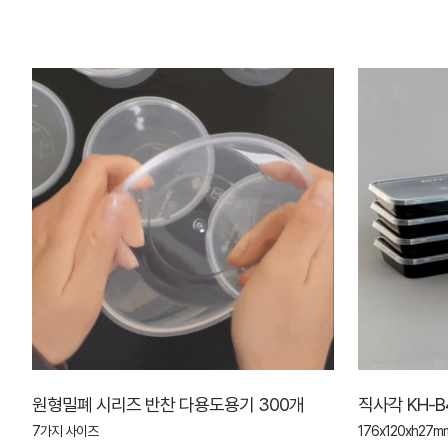
원형밀폐 시리즈 반찬 다용도용기 300개
직사각 KH-B
7가지 사이즈
176x120xh27mm