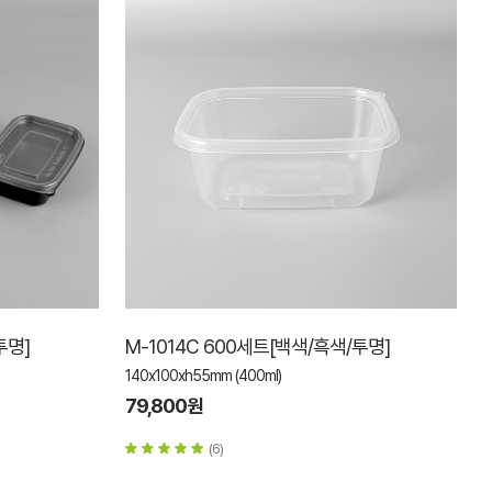
투명]
M-1014C 600세트[백색/흑색/투명]
140x100xh55mm (400ml)
79,800원
(6)