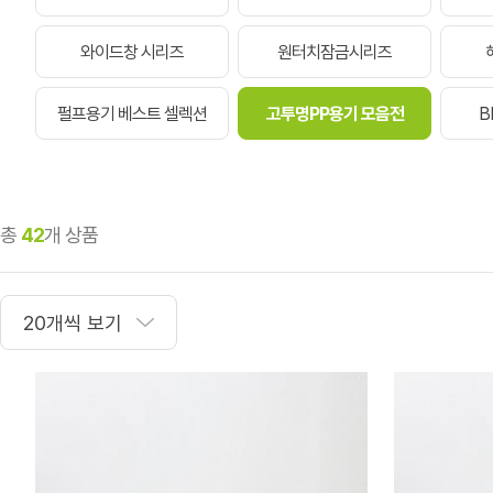
와이드창 시리즈
원터치잠금시리즈
펄프용기 베스트 셀렉션
고투명PP용기 모음전
B
총
42
개 상품