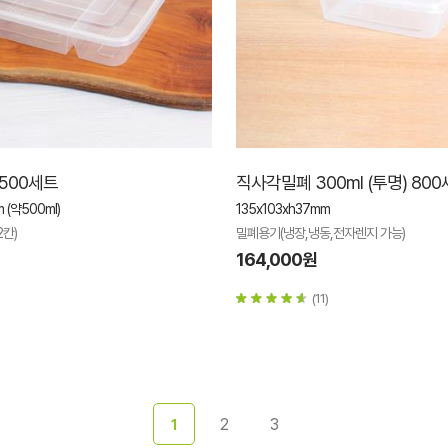
 500세트
직사각밀폐 300ml (투명) 80
 (약500ml)
135x103xh37mm
2칸)
밀폐용기(냉장,냉동,전자렌지 가능)
164,000원
(11)
2
3
1