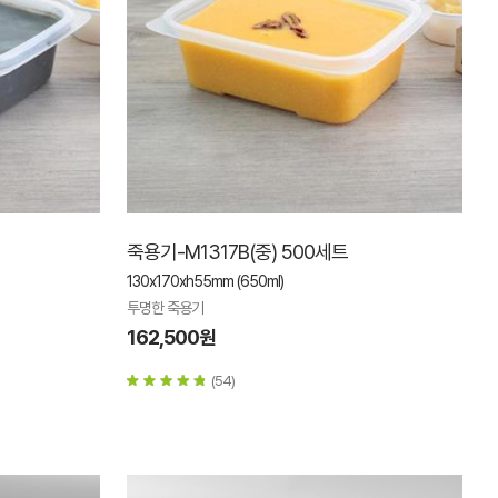
죽용기-M1317B(중) 500세트
130x170xh55mm (650ml)
투명한 죽용기
162,500원
(54)