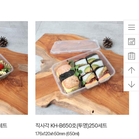
0세트
직사각 KH-B650호(투명)250세트
176x120xh50mm (650ml)