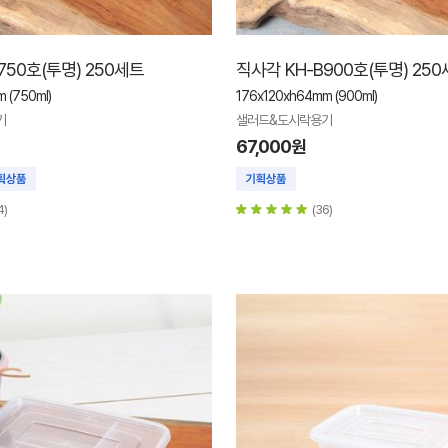
750호(투명) 250세트
직사각 KH-B900호(투명) 25
 (750ml)
176x120xh64mm (900ml)
기
샐러드&도시락용기
67,000원
4)
(36)