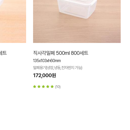
0세트
직사각밀폐 500ml 800세트
135x103xh60mm
밀폐용기(냉장,냉동,전자렌지 가능)
172,000원
(10)