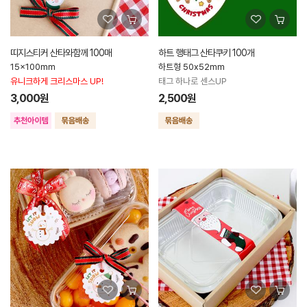
띠지스티커 산타와함께 100매
하트 행태그 산타쿠키 100개
15x100mm
하트형 50x52mm
유니크하게 크리스마스 UP!
태그 하나로 센스UP
3,000원
2,500원