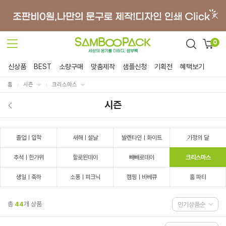
0
신상품
BEST
소량구매
맞춤제작
샘플신청
기획전
혜택보기
홈
시즌
크리스마스
시즌
졸업ㅣ입학
새해ㅣ설날
발렌타인ㅣ화이트
가정의 달
추석ㅣ한가위
할로윈데이
빼빼로데이
크리스마스
생일ㅣ축하
소풍ㅣ피크닉
캠핑ㅣ바베큐
홈 파티
총
44
개 상품