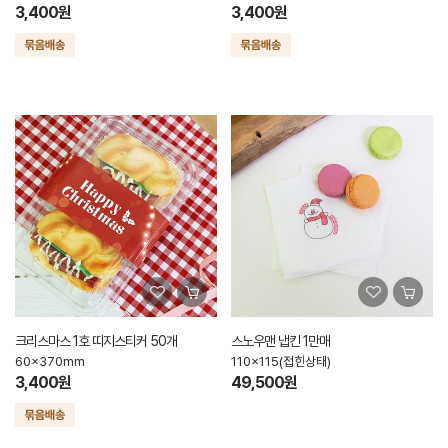
3,400원
3,400원
크리스마스 1호 띠지스티커 50개
스노우맨 냅킨 1만매
60x370mm
110x115(접힌상태)
3,400원
49,500원