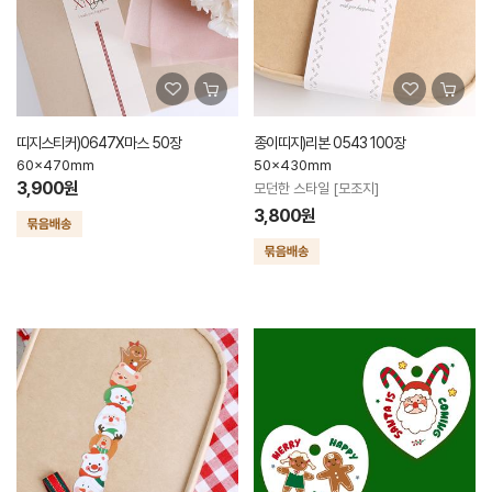
띠지스티커)0647X마스 50장
종이띠지)리본 0543 100장
60x470mm
50x430mm
3,900원
모던한 스타일 [모조지]
3,800원