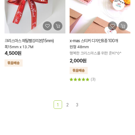
크리스마스 메탈빨강리본(15mm)
x-mas 스티커 디자인8종 100개
폭15mm x 13.7M
원형 48mm
4,500원
행복한 크리스마스를 위한 준비^0^
2,000원
(3)
1
2
3