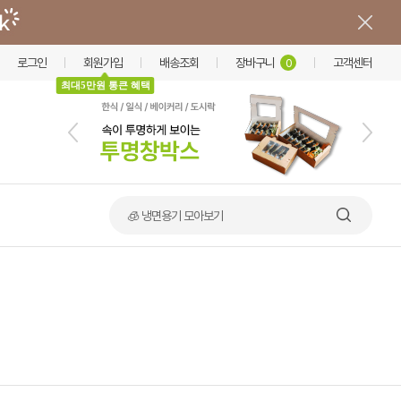
로그인
회원가입
배송조회
장바구니
고객센터
0
최대5만원 통큰 혜택
🧊 냉면용기 모아보기