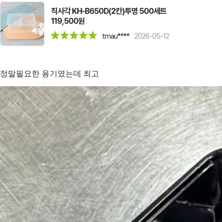
직사각 KH-B650D(2칸)투명 500세트
119,500원
tmau****
2026-05-12
정말필요한 용기였는데 최고