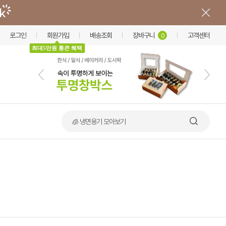
로그인
회원가입
배송조회
장바구니
고객센터
0
최대5만원 통큰 혜택
🧊 냉면용기 모아보기