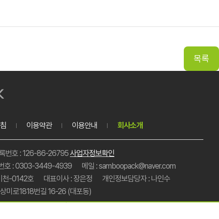
침
이용약관
이용안내
회사소개
호 : 126-86-26795
사업자정보확인
호 : 0303-3449-4939
메일 : samboopack@naver.com
이천-0142호
대표이사 : 장은정
개인정보담당자 : 나인수
미로1818번길 16-26 (대포동)
총 주문금액
0원