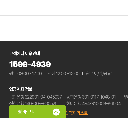
고객센터 이용안내
1599-4939
평일 09:00 - 17:00
점심 12:00 - 13:00
휴무 토/일/공휴일
입금계좌 정보
국민은행 322901-04-045937
농협은행 301-0117-1048-91
우
신한은행 140-009-830526
하나은행 494-910008-86604
예금주 : (주)삼부팩
미확인 입금자 리스트