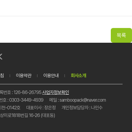
침
이용약관
이용안내
회사소개
호 : 126-86-26795
사업자정보확인
호 : 0303-3449-4939
메일 : samboopack@naver.com
이천-0142호
대표이사 : 장은정
개인정보담당자 : 나인수
미로1818번길 16-26 (대포동)