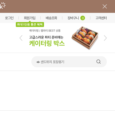
로그인
회원가입
배송조회
장바구니
고객센터
0
최대5만원 통큰 혜택
🥪 샌드위치 포장용기