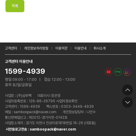
고객센터
개인정보처리방침
이용약관
이용안내
회사소개
고객센터 이용안내
1599-4939
평일 09:00 - 17:00
점심 12:00 - 13:00
휴무 토/일/공휴일
사업장 :
(주)삼부팩
대표이사 :장은정
사업자등록번호 : 126-86-26795 사업자정보확인
고객센터 : 1599-4939
팩스번호 : 0303-3449-4939
메일 : samboopack@naver.com
개인정보담당자 : 나인수
통신판매업신고 : 제2012-경기이천-0142호
사업장소재지 : 경기도 이천시 진상미로1818번길 16-26 (대포동)
시안용로고전송 : samboopack@naver.com