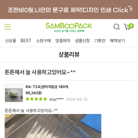
0
신상품
BEST
소량구매
맞춤제작
샘플신청
기획전
혜택보기
상품리뷰
튼튼해서 늘 사용하고있어요~^^
RA-724)원터치잠금 180개
65,340원
kiss****
2026-05-12
튼튼해서 늘 사용하고있어요~^^