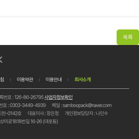
침
이용약관
이용안내
회사소개
호 : 126-86-26795
사업자정보확인
호 : 0303-3449-4939
메일 : samboopack@naver.com
이천-0142호
대표이사 : 장은정
개인정보담당자 : 나인수
미로1818번길 16-26 (대포동)