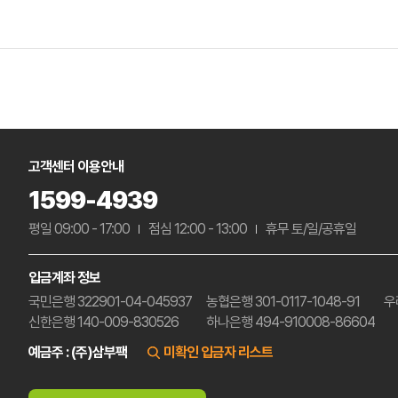
고객센터 이용안내
1599-4939
평일 09:00 - 17:00
점심 12:00 - 13:00
휴무 토/일/공휴일
입금계좌 정보
국민은행 322901-04-045937
농협은행 301-0117-1048-91
우
신한은행 140-009-830526
하나은행 494-910008-86604
예금주 : (주)삼부팩
미확인 입금자 리스트