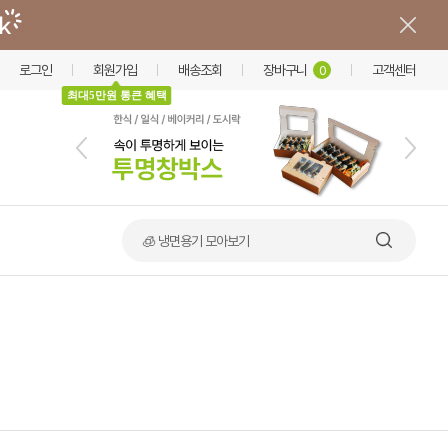
로그인
회원가입
배송조회
장바구니
고객센터
0
최대5만원 통큰 혜택
🧊 냉면용기 모아보기