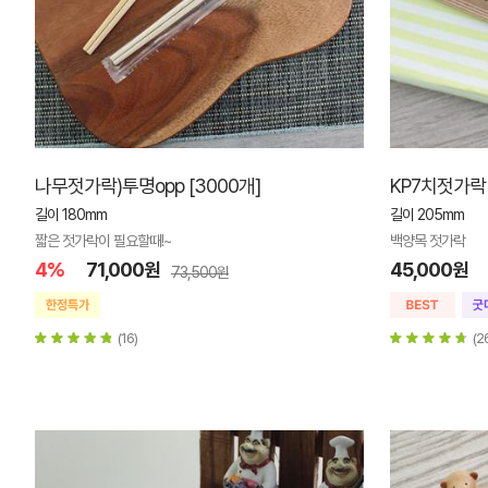
나무젓가락)투명opp [3000개]
KP7치젓가락 
길이 180mm
길이 205mm
짧은 젓가락이 필요할때!~
백양목 젓가락
4%
71,000원
45,000원
73,500원
(16)
(2