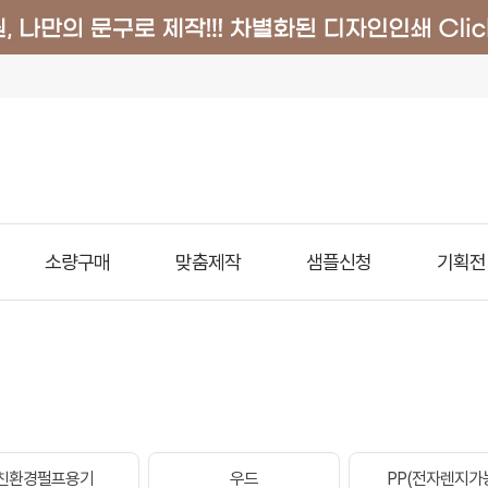
소량구매
맞춤제작
샘플신청
기획전
친환경펄프용기
우드
PP(전자렌지가