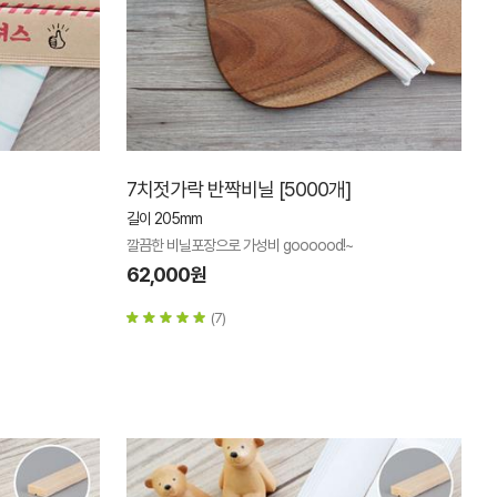
7치젓가락 반짝비닐 [5000개]
길이 205mm
깔끔한 비닐포장으로 가성비 goooood!~
62,000원
(7)