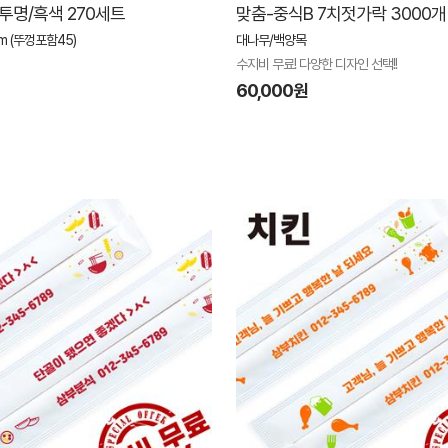
) 투명/흑색 270세트
맞춤-중식B 7치젓가락 3000개
mm (뚜껑포함45)
대나무/백양목
수지비 무료! 다양한 디자인 선택!!
60,000원