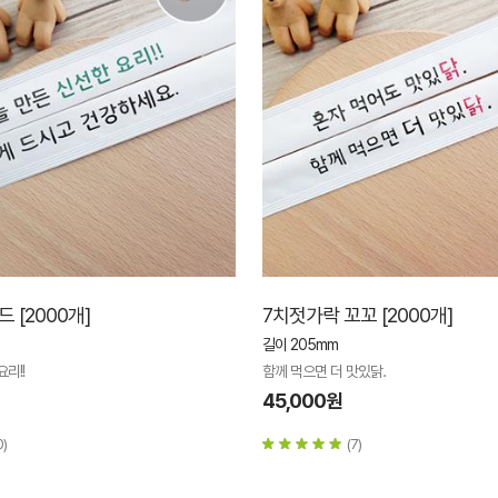
 [2000개]
7치젓가락 꼬꼬 [2000개]
길이 205mm
리!!
함께 먹으면 더 맛있닭.
45,000원
0)
(7)