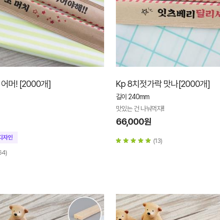
어머! [2000개]
Kp 8치젓가락 맛나[2000개]
길이 240mm
맛있는 건 나눠먹자!!
66,000원
(13)
64)