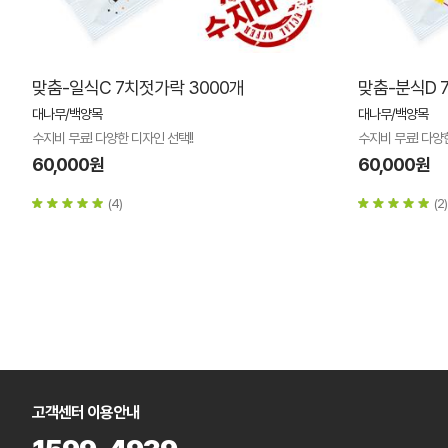
맞춤-일식C 7치젓가락 3000개
맞춤-분식D 
대나무/백양목
대나무/백양목
수지비 무료! 다양한 디자인 선택!!
수지비 무료! 다양한
60,000원
60,000원
(4)
(2)
고객센터 이용안내