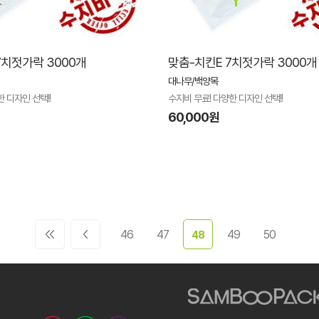
7치젓가락 3000개
맞춤-치킨E 7치젓가락 3000개
대나무/백양목
 디자인 선택!!
수지비 무료! 다양한 디자인 선택!!
60,000원
46
47
49
50
48