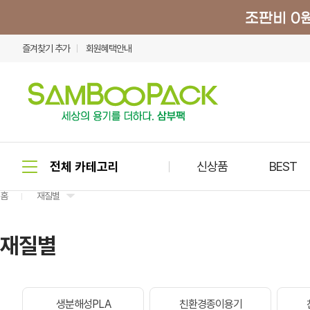
즐겨찾기 추가
회원혜택안내
신상품
BEST
홈
재질별
재질별
생분해성PLA
친환경종이용기