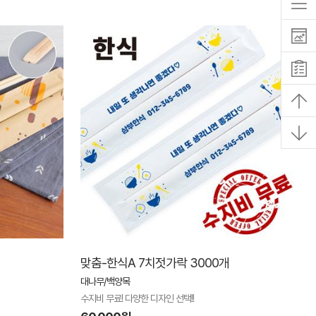
맞춤-한식A 7치젓가락 3000개
대나무/백양목
수지비 무료! 다양한 디자인 선택!!