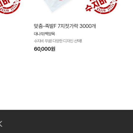
맞춤-족발F 7치젓가락 3000개
대나무/백양목
수지비 무료! 다양한 디자인 선택!!
60,000원