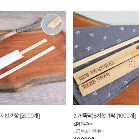
지반포장 [2000개]
한끼뚝딱)8치젓가락 [1000개]
길이 240mm
고급 텐소게 젓가락