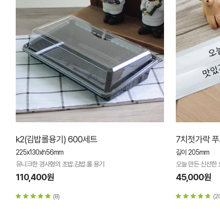
k2(김밥롤용기) 600세트
7치젓가락 푸드
225x130xh56mm
길이 205mm
유니크한 경사형의 초밥.김밥.롤 용기
오늘 만든 신선한 요
110,400원
45,000원
(8)
(2