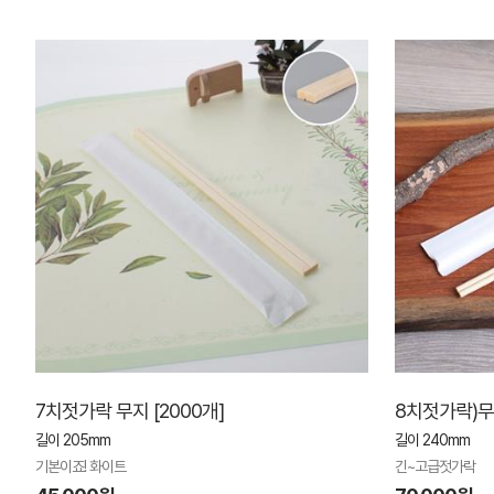
7치젓가락 무지 [2000개]
8치젓가락)무
길이 205mm
길이 240mm
기본이죠! 화이트
긴~고급젓가락