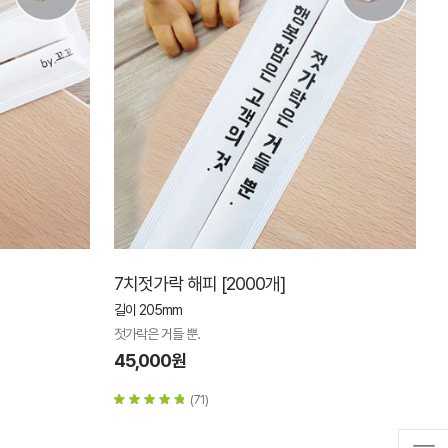
7치젓가락 해피 [2000개]
길이 205mm
젓가락은 거들 뿐.
45,000원
(71)