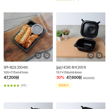
SPI-흑2호 200세트
[pp] HC66 흑색 200개
165x115xh41mm
157x156xh64mm
47,200원
30%
47,600원
68,000원
(86)