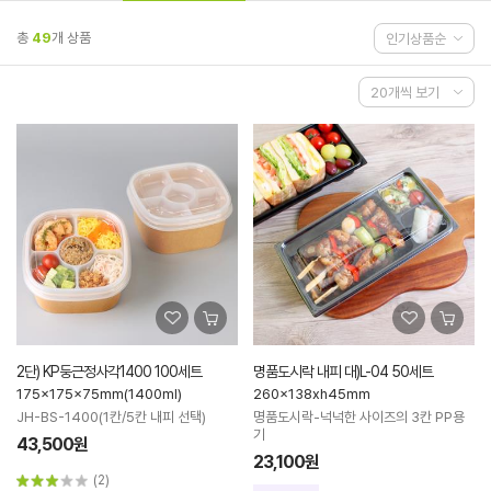
총
49
개 상품
2단) KP둥근정사각1400 100세트
명품도시락 내피 대)L-04 50세트
175x175x75mm(1400ml)
260x138xh45mm
JH-BS-1400(1칸/5칸 내피 선택)
명품도시락-넉넉한 사이즈의 3칸 PP용
기
43,500원
23,100원
(2)