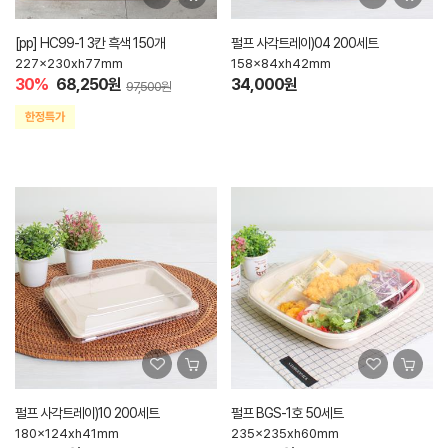
[pp] HC99-1 3칸 흑색 150개
펄프 사각트레이)04 200세트
227x230xh77mm
158x84xh42mm
30%
68,250원
34,000원
97,500원
펄프 사각트레이)10 200세트
펄프 BGS-1호 50세트
180x124xh41mm
235x235xh60mm