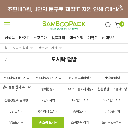
0
신상품
BEST
소량구매
맞춤제작
샘플신청
기획전
혜택보기
홈
도시락.덮밥
★소량 도시락
도시락.덮밥
프리미엄명품도시락
프리미엄정찬도시락
케이터링파티박스
★홈파티팩
정식.정성.한식.푸드박
종이컵용기
크라프트종이사각용기
친환경펄프 뚜껑세트형
스
친환경펄프 일체형
2단도시락
1~2칸 도시락
3~4칸도시락
5칸도시락
6칸이상 도시락
종이도시락
김밥/유산지
우드도시락
★소량 도시락
쇼핑봉투.잡화
도시락맞춤제작