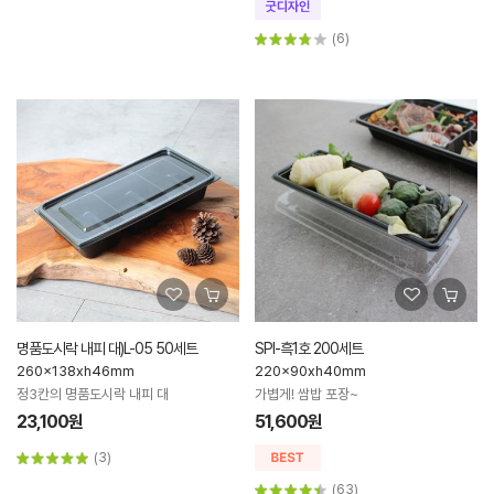
(6)
명품도시락 내피 대)L-05 50세트
SPI-흑1호 200세트
260x138xh46mm
220x90xh40mm
정3칸의 명품도시락 내피 대
가볍게! 쌈밥 포장~
23,100원
51,600원
(3)
(63)