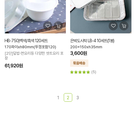
HB-750)백색/흑색 120세트
은박도시락 LB-4 10세트(1봉)
170파이xh80mm(뚜껑포함120)
200x150xh35mm
3,600원
[2단]덮밥·면요리등 다양한 셋트요리 포
장
61,920원
(5)
1
2
3