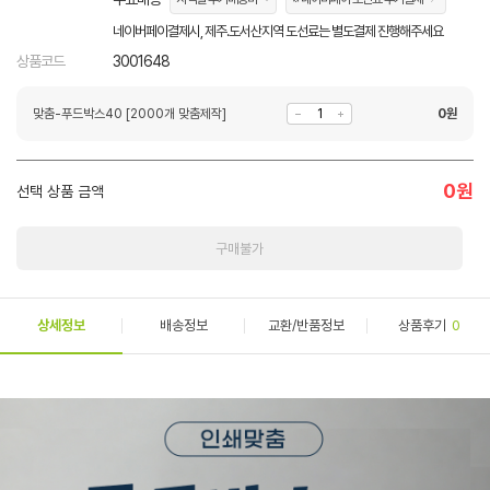
네이버페이결제시, 제주.도서산지역 도선료는 별도결제 진행해주세요
상품코드
3001648
맞춤-푸드박스40 [2000개 맞춤제작]
0
원
0
원
선택 상품 금액
구매불가
상세정보
배송정보
교환/반품정보
상품후기
0