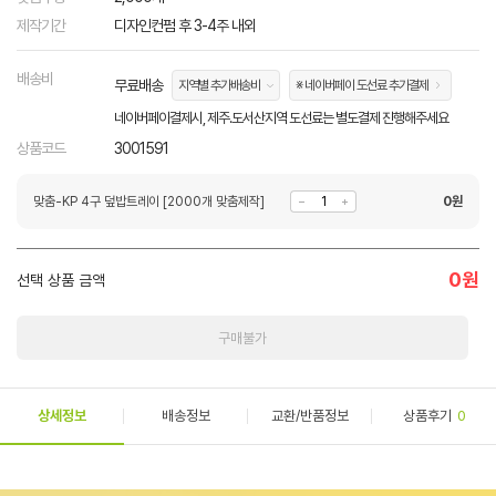
제작기간
디자인컨펌 후 3-4주 내외
배송비
무료배송
지역별 추가배송비
※ 네이버페이 도선료 추가결제
네이버페이결제시, 제주.도서산지역 도선료는 별도결제 진행해주세요
상품코드
3001591
맞춤-KP 4구 덮밥트레이 [2000개 맞춤제작]
0
원
0
원
선택 상품 금액
구매불가
상세정보
배송정보
교환/반품정보
상품후기
0