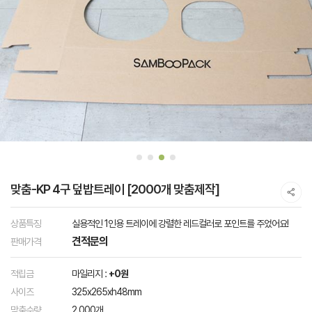
맞춤-KP 4구 덮밥트레이 [2000개 맞춤제작]
상품특징
실용적인 1인용 트레이에 강렬한 레드컬러로 포인트를 주었어요!
견적문의
판매가격
적립금
마일리지 :
+0원
사이즈
325x265xh48mm
맞춤수량
2,000개