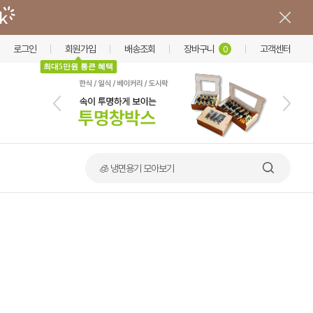
로그인
회원가입
배송조회
장바구니
고객센터
0
최대5만원 통큰 혜택
🍲 덮밥·비빔밥 가마솥용기