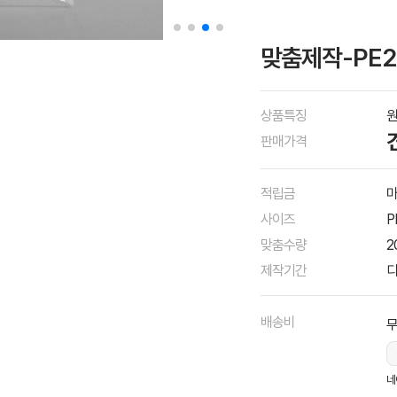
맞춤제작-PE2
상품특징
원
판매가격
적립금
마
사이즈
P
맞춤수량
2
제작기간
디
배송비
네