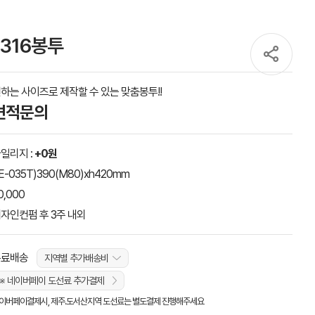
316봉투
하는 사이즈로 제작할 수 있는 맞춤봉투!!
견적문의
일리지 :
+0원
E-035T)390(M80)xh420mm
0,000
자인컨펌 후 3주 내외
무료배송
지역별 추가배송비
※ 네이버페이 도선료 추가결제
이버페이결제시, 제주.도서산지역 도선료는 별도결제 진행해주세요