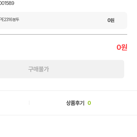
001589
PE2316봉투
0
원
0
원
구매불가
상품후기
0