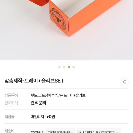
맞춤제작-트레이+슬리브SET
상품특징
핫도그 포장에 딱 맞는 트레이+슬리브
견적문의
판매가격
적립금
마일리지 :
+0원
배송비
무료배송
지역별 추가배송비
※ 네이버페이 도선료 추가결제