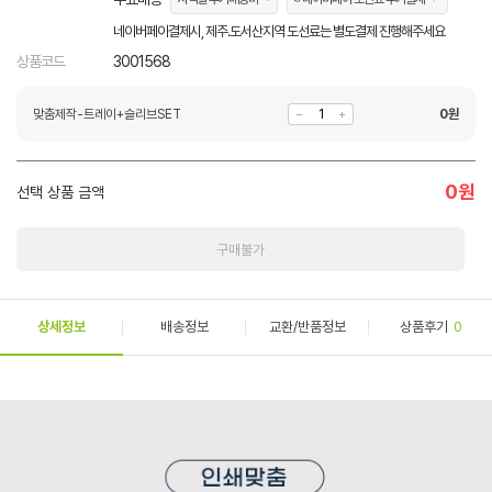
네이버페이결제시, 제주.도서산지역 도선료는 별도결제 진행해주세요
상품코드
3001568
맞춤제작-트레이+슬리브SET
0
원
0
원
선택 상품 금액
구매불가
상세정보
배송정보
교환/반품정보
상품후기
0