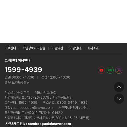
고객센터
개인정보처리방침
이용약관
이용안내
회사소개
고객센터 이용안내
1599-4939
평일 09:00 - 17:00
점심 12:00 - 13:00
휴무 토/일/공휴일
사업장 :
(주)삼부팩
대표이사 :장은정
사업자등록번호 : 126-86-26795 사업자정보확인
고객센터 : 1599-4939
팩스번호 : 0303-3449-4939
메일 : samboopack@naver.com
개인정보담당자 : 나인수
통신판매업신고 : 제2012-경기이천-0142호
사업장소재지 : 경기도 이천시 진상미로1818번길 16-26 (대포동)
시안용로고전송 : samboopack@naver.com