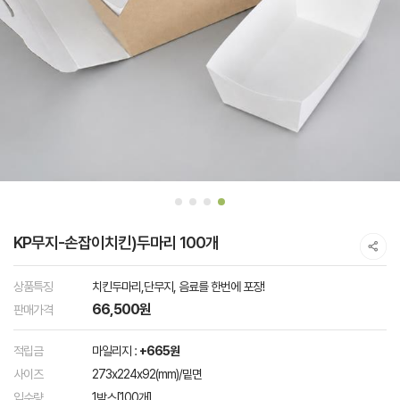
KP무지-손잡이치킨)두마리 100개
상품특징
치킨두마리,단무지, 음료를 한번에 포장!
66,500원
판매가격
적립금
마일리지 :
+665원
사이즈
273x224x92(mm)/밑면
입수량
1박스[100개]