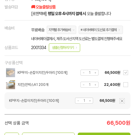
발송마감
🚚 오늘출발상품
[로젠택배]
평일 오후 4시까지 결제 시
오늘 출발합니다
배송비
무료배송
지역별 추가배송비
※ 네이버페이 도선료 추가결제
네이버페이결제시, 제주.도서산지역 도선료는 별도결제 진행해주세요
상품코드
2001334
샘플신청하러가기
구성품선택
KP무지-손잡이치킨)두마리 [100개]
66,500원
치킨)인박스A1 200개
22,400원
KP무지-손잡이치킨)두마리 [100개]
66,500원
66,500
원
선택 상품 금액