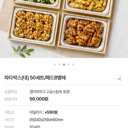
파티박스(대) 50세트/패드B별매
상품특징
큼지막하고 고급스럽게 포장!
59,000원
판매가격
적립금
마일리지 :
+590원
사이즈
(하)340x258xh60mm
입수량
50세트