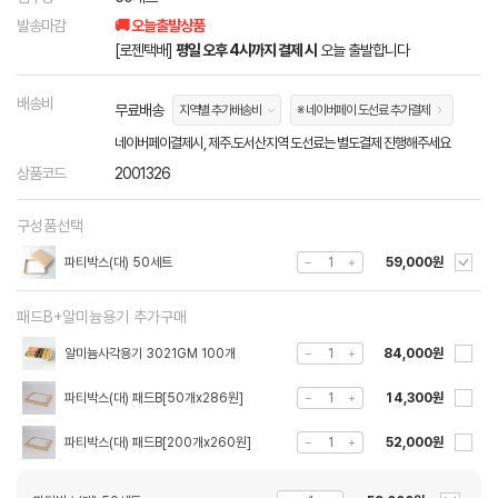
발송마감
🚚 오늘출발상품
[로젠택배]
평일 오후 4시까지 결제 시
오늘 출발합니다
배송비
무료배송
지역별 추가배송비
※ 네이버페이 도선료 추가결제
네이버페이결제시, 제주.도서산지역 도선료는 별도결제 진행해주세요
상품코드
2001326
구성품선택
파티박스(대) 50세트
59,000원
패드B+알미늄용기 추가구매
알미늄사각용기 3021GM 100개
84,000원
파티박스(대) 패드B[50개x286원]
14,300원
파티박스(대) 패드B[200개x260원]
52,000원