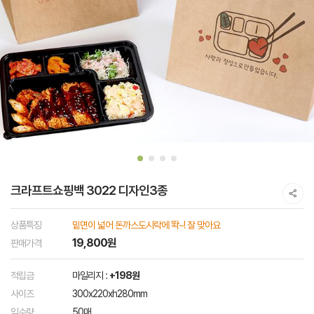
크라프트쇼핑백 3022 디자인3종
상품특징
밑면이 넓어 돈까스도시락에 똭~! 잘 맞아요
19,800원
판매가격
적립금
마일리지 :
+198원
사이즈
300x220xh280mm
입수량
50매