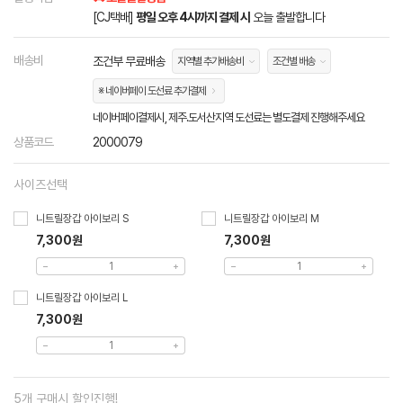
[CJ택배]
평일 오후 4시까지 결제 시
오늘 출발합니다
배송비
조건부 무료배송
지역별 추가배송비
조건별 배송
※ 네이버페이 도선료 추가결제
네이버페이결제시, 제주.도서산지역 도선료는 별도결제 진행해주세요
상품코드
2000079
사이즈선택
니트릴장갑 아이보리 S
니트릴장갑 아이보리 M
7,300원
7,300원
니트릴장갑 아이보리 L
7,300원
5개 구매시 할인진행!