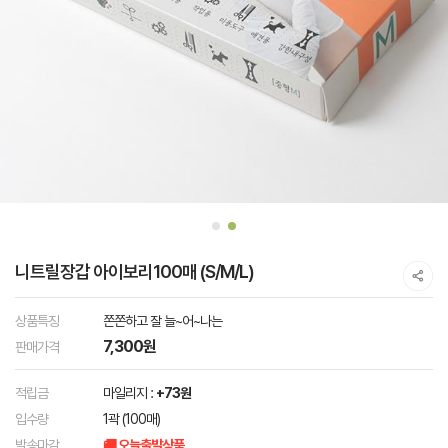
니트릴장갑 아이보리100매 (S/M/L)
상품특징
쫀쫀하고 잘 늘~어~나는
7,300원
판매가격
적립금
마일리지 :
+73원
입수량
1곽 (100매)
발송마감
🚚 오늘출발상품