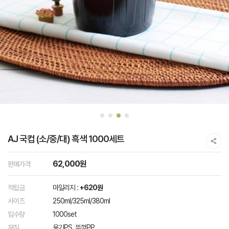
AJ 국컵 (소/중/대) 흑색 1000세트
62,000원
판매가격
적립금
마일리지 :
+620원
사이즈
250ml/325ml/380ml
입수량
1000set
재질
용기PS, 뚜껑PP