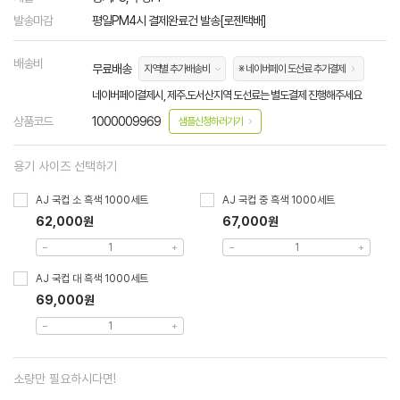
발송마감
평일PM4시 결제완료건 발송[로젠택배]
배송비
무료배송
지역별 추가배송비
※ 네이버페이 도선료 추가결제
네이버페이결제시, 제주.도서산지역 도선료는 별도결제 진행해주세요
상품코드
1000009969
샘플신청하러가기
용기 사이즈 선택하기
AJ 국컵 소 흑색 1000세트
AJ 국컵 중 흑색 1000세트
62,000원
67,000원
AJ 국컵 대 흑색 1000세트
69,000원
소량만 필요하시다면!