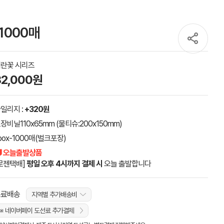
1000매
란꽃 시리즈
32,000원
일리지 :
+320원
장비닐110x65mm (물티슈:200x150mm)
box-1000매(벌크포장)
 오늘출발상품
로젠택배]
평일 오후 4시까지 결제 시
오늘 출발합니다
무료배송
지역별 추가배송비
※ 네이버페이 도선료 추가결제