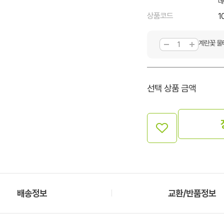
네
상품코드
1
계란꽃 물
선택 상품 금액
배송정보
교환/반품정보