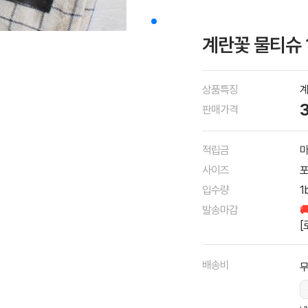
계란꽃 물티슈 
상품특징
계
판매가격
적립금
마
사이즈
포
입수량
1
발송마감

[
배송비