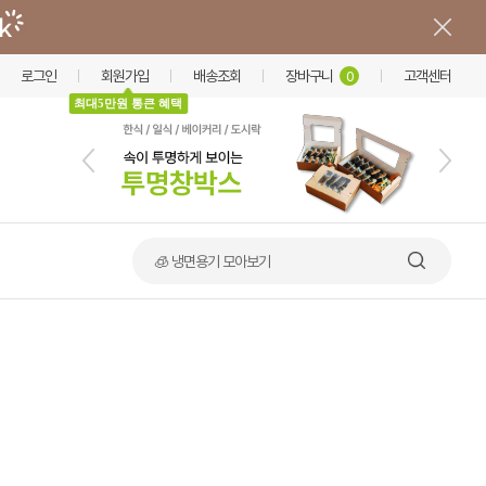
로그인
회원가입
배송조회
장바구니
고객센터
0
최대5만원 통큰 혜택
🧊 냉면용기 모아보기