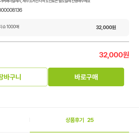
이버페이결제시, 제주.도서산지역 도선료는 별도결제 진행해주세요
000008136
티슈 1000매
32,000
원
32,000
원
장바구니
바로구매
상품후기
25