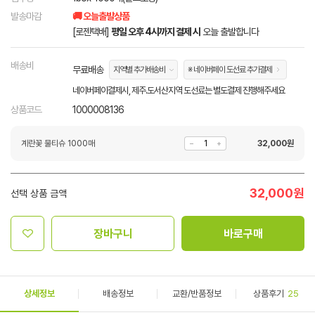
발송마감
🚚 오늘출발상품
[로젠택배]
평일 오후 4시까지 결제 시
오늘 출발합니다
배송비
무료배송
지역별 추가배송비
※ 네이버페이 도선료 추가결제
네이버페이결제시, 제주.도서산지역 도선료는 별도결제 진행해주세요
상품코드
1000008136
계란꽃 물티슈 1000매
32,000
원
32,000
원
선택 상품 금액
장바구니
바로구매
상세정보
배송정보
교환/반품정보
상품후기
25