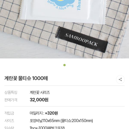
계란꽃 물티슈 1000매
상품특징
계란꽃 시리즈
32,000원
판매가격
적립금
마일리지 :
+320원
사이즈
포장비닐110x65mm (물티슈:200x150mm)
입수량
1box-1000매(벌크포장)