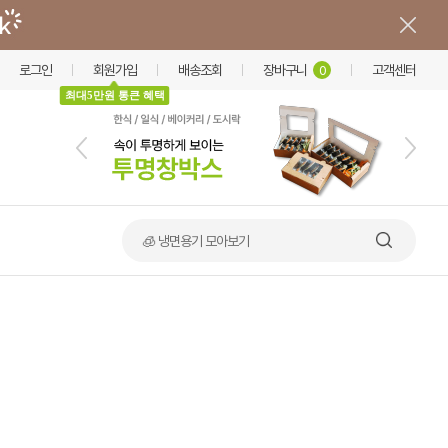
로그인
회원가입
배송조회
장바구니
고객센터
0
최대5만원 통큰 혜택
🍲 덮밥·비빔밥 가마솥용기