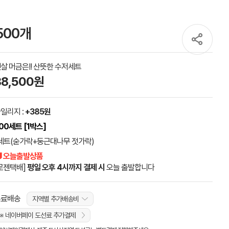
500개
살 머금은!! 산뜻한 수저세트
38,500원
일리지 :
+385원
00세트 [1박스]
세트(숟가락+둥근대나무 젓가락)
 오늘출발상품
로젠택배]
평일 오후 4시까지 결제 시
오늘 출발합니다
무료배송
지역별 추가배송비
※ 네이버페이 도선료 추가결제