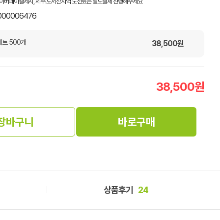
이버페이결제시, 제주.도서산지역 도선료는 별도결제 진행해주세요
000006476
트 500개
38,500
원
38,500
원
장바구니
바로구매
상품후기
24