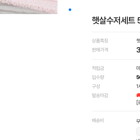
햇살수저세트 
상품특징
햇
판매가격
적립금
마
입수량
5
구성
1
발송마감

[
배송비