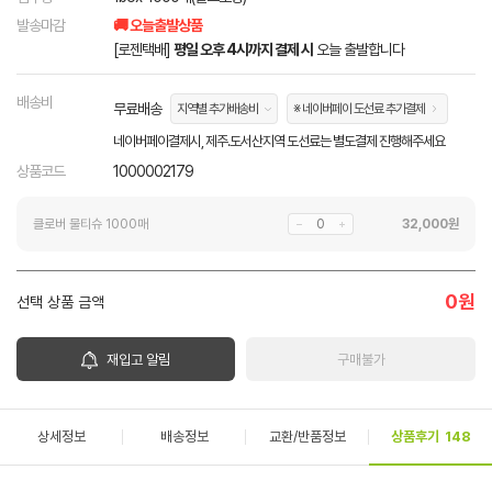
발송마감
🚚 오늘출발상품
[로젠택배]
평일 오후 4시까지 결제 시
오늘 출발합니다
배송비
무료배송
지역별 추가배송비
※ 네이버페이 도선료 추가결제
네이버페이결제시, 제주.도서산지역 도선료는 별도결제 진행해주세요
상품코드
1000002179
클로버 물티슈 1000매
32,000
원
0
원
선택 상품 금액
재입고 알림
구매불가
상세정보
배송정보
교환/반품정보
상품후기
148