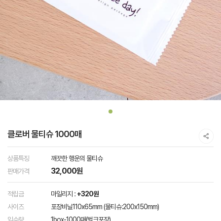
클로버 물티슈 1000매
상품특징
깨끗한 행운의 물티슈
32,000원
판매가격
적립금
마일리지 :
+320원
사이즈
포장비닐110x65mm (물티슈:200x150mm)
입수량
1box-1000매(벌크포장)