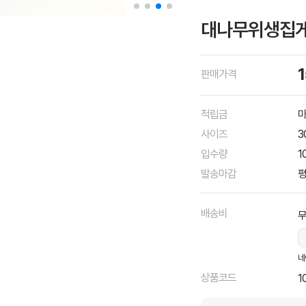
대나무위생집게 3
판매가격
적립금
마
사이즈
3
입수량
1
발송마감
평
배송비
네
상품코드
1