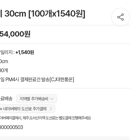
0cm [100개x1540원]
154,000원
일리지 :
+1,540원
0cm
00개
일 PM4시 결제완료건 발송[CJ대한통운]
무료배송
지역별 추가배송비
※ 네이버페이 도선료 추가결제
이버페이결제시, 제주.도서산지역 도선료는 별도결제 진행해주세요
000000503