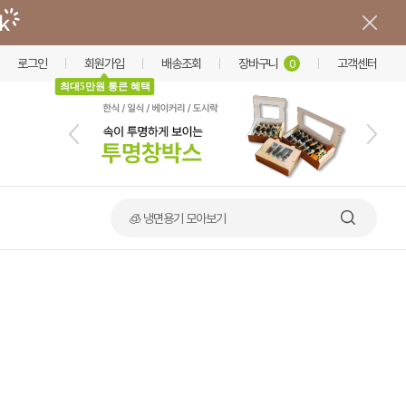
로그인
회원가입
배송조회
장바구니
고객센터
0
최대5만원 통큰 혜택
🧊 냉면용기 모아보기