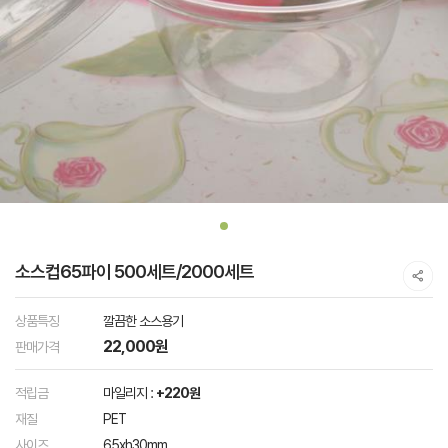
소스컵65파이 500세트/2000세트
상품특징
깔끔한 소스용기
22,000원
판매가격
적립금
마일리지 :
+220원
재질
PET
사이즈
65xh30mm