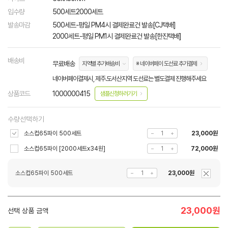
입수량
500세트2000세트
발송마감
500세트-평일 PM4시 결제완료건 발송[CJ택배]
2000세트-평일 PM1시 결제완료건 발송[한진택배]
배송비
무료배송
지역별 추가배송비
※ 네이버페이 도선료 추가결제
네이버페이결제시, 제주.도서산지역 도선료는 별도결제 진행해주세요
상품코드
1000000415
샘플신청하러가기
수량선택하기
소스컵65파이 500세트
23,000원
소스컵65파이 [2000세트x34원]
72,000원
소스컵65파이 500세트
23,000원
23,000
원
선택 상품 금액