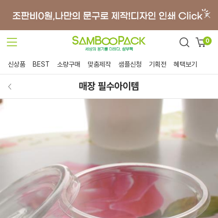
0
신상품
BEST
소량구매
맞춤제작
샘플신청
기획전
혜택보기
매장 필수아이템